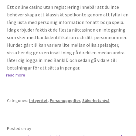
Ett online casino utan registrering innebär att du inte
behöver skapa ett klassiskt spelkonto genom att fylla i en
lång lista med personlig information för att börja spela.
Idag erbjuder faktiskt de flesta nätcasinon en inloggning
som sker med bankidentifikation och ditt personnummer.
Hur det går till kan variera lite mellan olika spelsajter,
vissa ber dig göra en insättning på direkten medan andra
låter dig logga in med BankID och sedan gå vidare till
betalningar för att sätta in pengar.
read more
Categories:
Integritet
,
Personuppgifter
,
Säkerhetsnivå
Posted on
by