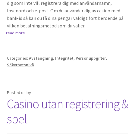
dig som inte vill registrera dig med användarnamn,
lösenord och e-post. Om du använder dig av casino med
bank-id så kan du få dina pengar väldigt fort beroende på
vilken betalningsmetod som du väljer.
read more
Categories:
Avstängning
,
Integritet
,
Personuppgifter
,
Säkerhetsnivå
Posted on
by
Casino utan registrering &
spel