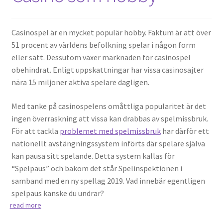
Casinospel är en mycket populär hobby. Faktum är att över
51 procent av världens befolkning spelar i någon form
eller sätt. Dessutom växer marknaden för casinospel
obehindrat. Enligt uppskattningar har vissa casinosajter
nära 15 miljoner aktiva spelare dagligen.
Med tanke på casinospelens omåttliga popularitet är det
ingen överraskning att vissa kan drabbas av spelmissbruk.
För att tackla
problemet med spelmissbruk
har därför ett
nationellt avstängningssystem införts där spelare själva
kan pausa sitt spelande. Detta system kallas för
“Spelpaus” och bakom det står Spelinspektionen i
samband med en ny spellag 2019. Vad innebär egentligen
spelpaus kanske du undrar?
read more