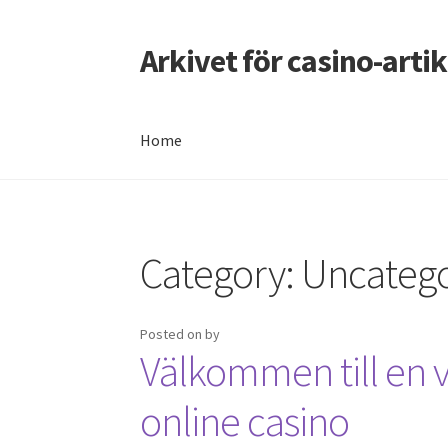
Arkivet för casino-artik
Skip
Skip
to
to
navigation
content
Home
Home
Category:
Uncatego
Posted on
by
Välkommen till en v
online casino