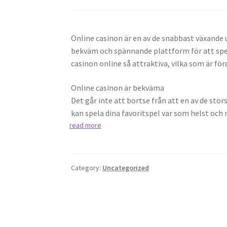
Online casinon är en av de snabbast växande u
bekväm och spännande plattform för att spela
casinon online så attraktiva, vilka som är fö
Online casinon är bekväma
Det går inte att bortse från att en av de stö
kan spela dina favoritspel var som helst och 
read more
Category:
Uncategorized