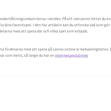
nderhållningsindustrierna i världen. På ett nätcasino hittar du en
 dina favoritspel. I den här artikeln kan du utforska vad som gör
rdelarna med att spela där och vilka spel som erbjuds.
rsta fördelarna med att spela på casino online är bekvämligheten. 
när som helst, så länge du har en
internetanslutning
.