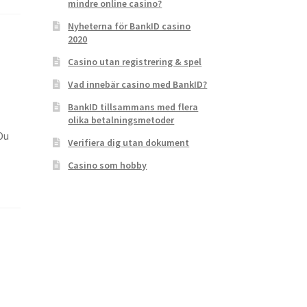
mindre online casino?
Nyheterna för BankID casino
2020
Casino utan registrering & spel
Vad innebär casino med BankID?
BankID tillsammans med flera
olika betalningsmetoder
Du
Verifiera dig utan dokument
Casino som hobby